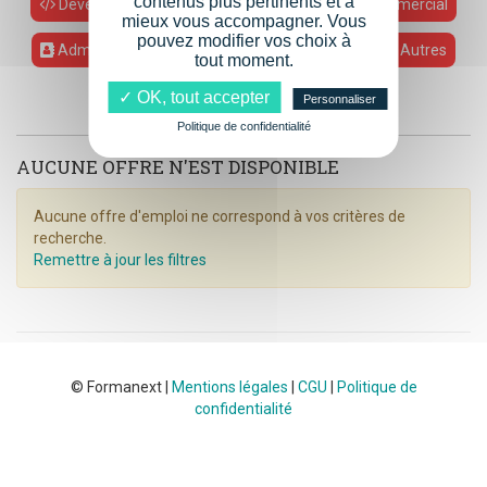
contenus plus pertinents et à
Développement Web
Relation Client / Commercial
mieux vous accompagner. Vous
pouvez modifier vos choix à
Administratif
Ressources Humaines
Autres
tout moment.
Support / Pédagogie
✓ OK, tout accepter
Personnaliser
Politique de confidentialité
AUCUNE OFFRE N'EST DISPONIBLE
Aucune offre d'emploi ne correspond à vos critères de
recherche.
Remettre à jour les filtres
© Formanext |
Mentions légales
|
CGU
|
Politique de
confidentialité